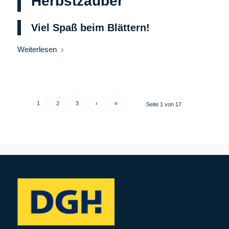
Herbstzauber
Viel Spaß beim Blättern!
Weiterlesen
1
2
3
›
»
Seite 1 von 17