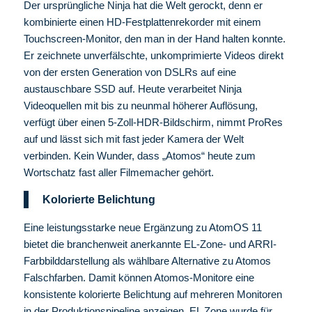
Der ursprüngliche Ninja hat die Welt gerockt, denn er
kombinierte einen HD-Festplattenrekorder mit einem
Touchscreen-Monitor, den man in der Hand halten konnte.
Er zeichnete unverfälschte, unkomprimierte Videos direkt
von der ersten Generation von DSLRs auf eine
austauschbare SSD auf. Heute verarbeitet Ninja
Videoquellen mit bis zu neunmal höherer Auflösung,
verfügt über einen 5-Zoll-HDR-Bildschirm, nimmt ProRes
auf und lässt sich mit fast jeder Kamera der Welt
verbinden. Kein Wunder, dass „Atomos“ heute zum
Wortschatz fast aller Filmemacher gehört.
Kolorierte Belichtung
Eine leistungsstarke neue Ergänzung zu AtomOS 11
bietet die branchenweit anerkannte EL-Zone- und ARRI-
Farbbilddarstellung als wählbare Alternative zu Atomos
Falschfarben. Damit können Atomos-Monitore eine
konsistente kolorierte Belichtung auf mehreren Monitoren
in der Produktionspipeline anzeigen. EL Zone wurde für