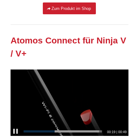
Zum Produkt im Shop
Atomos Connect für Ninja V
/ V+
00:20
|
00:49