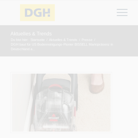
Aktuelles & Trends
Du bist hier:
Startseite
/
Aktuelles & Trends
/
Presse
/
DGH baut für US Bodenreinigungs-Pionier BISSELL Marktpräsenz in
Deutschland a...