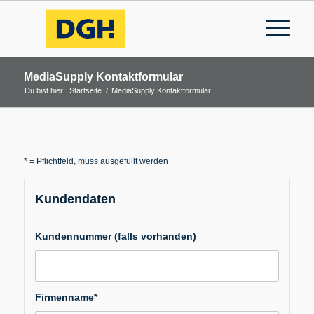
MediaSupply Kontaktformular
Du bist hier:
Startseite
/
MediaSupply Kontaktformular
* = Pflichtfeld, muss ausgefüllt werden
Kundendaten
Bitte
Kundennummer (falls vorhanden)
lasse
dieses
Feld
leer.
Firmenname*