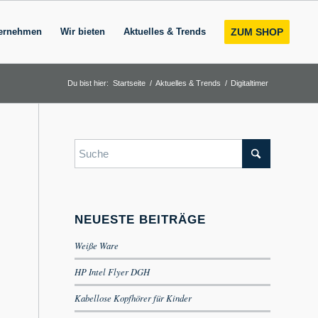
ernehmen
Wir bieten
Aktuelles & Trends
ZUM SHOP
Du bist hier:
Startseite
/
Aktuelles & Trends
/
Digitaltimer
NEUESTE BEITRÄGE
Weiße Ware
HP Intel Flyer DGH
Kabellose Kopfhörer für Kinder