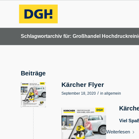
Schlagwortarchiv für: Großhandel Hochdruckreini
Beiträge
Kärcher Flyer
/
September 18, 2020
in
allgemein
Kärche
Viel Spaß
Weiterlesen