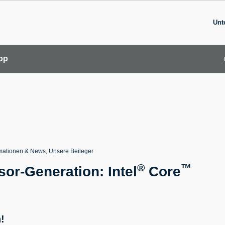
Unt
top
rmationen & News
,
Unsere Beileger
®
™
or-Generation: Intel
Core
!