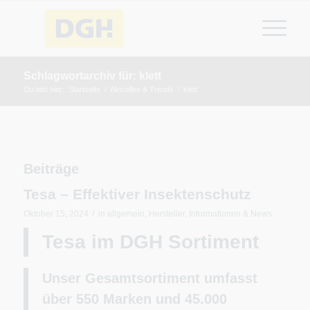
Schlagwortarchiv für: klett
Du bist hier:
Startseite
/
Aktuelles & Trends
/
klett
Beiträge
Tesa – Effektiver Insektenschutz
/
Oktober 15, 2024
in
allgemein
,
Hersteller
,
Informationen & News
Tesa im DGH Sortiment
Unser Gesamtsortiment umfasst
über 550
Marken
und 45.000