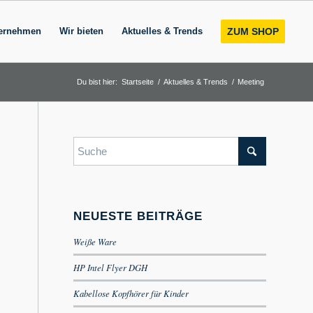
ernehmen
Wir bieten
Aktuelles & Trends
ZUM SHOP
Du bist hier:
Startseite
/
Aktuelles & Trends
/
Meeting
NEUESTE BEITRÄGE
Weiße Ware
HP Intel Flyer DGH
Kabellose Kopfhörer für Kinder