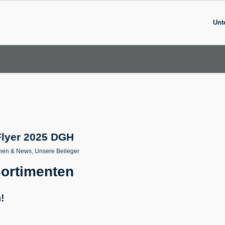
Unt
Flyer 2025 DGH
onen & News
,
Unsere Beileger
 Sortimenten
!