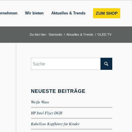
ernehmen
Wir bieten
Aktuelles & Trends
ZUM SHOP
Du bist hier:
Startseite
/
Aktuelles & Trends
/
OLED TV
NEUESTE BEITRÄGE
Weiße Ware
HP Intel Flyer DGH
Kabellose Kopfhörer für Kinder