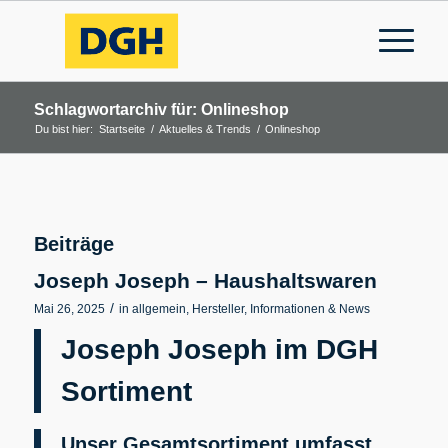
Schlagwortarchiv für: Onlineshop
Du bist hier:
Startseite
/
Aktuelles & Trends
/
Onlineshop
Beiträge
Joseph Joseph – Haushaltswaren
/
Mai 26, 2025
in
allgemein
,
Hersteller
,
Informationen & News
Joseph Joseph im DGH
Sortiment
Unser Gesamtsortiment umfasst