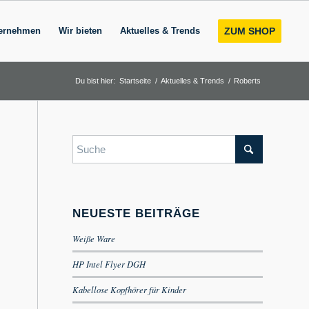
ernehmen
Wir bieten
Aktuelles & Trends
ZUM SHOP
Du bist hier:
Startseite
/
Aktuelles & Trends
/
Roberts
NEUESTE BEITRÄGE
Weiße Ware
HP Intel Flyer DGH
Kabellose Kopfhörer für Kinder