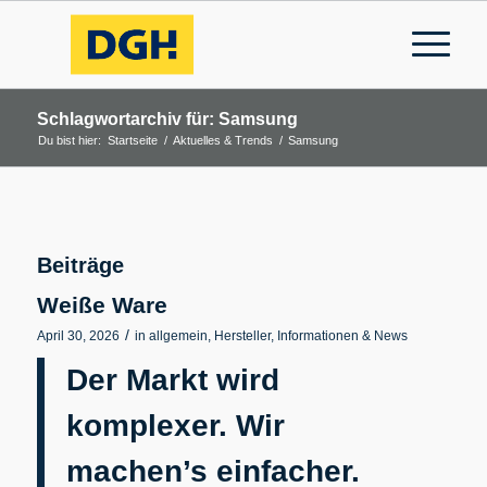
Schlagwortarchiv für: Samsung
Du bist hier:
Startseite
/
Aktuelles & Trends
/
Samsung
Beiträge
Weiße Ware
/
April 30, 2026
in
allgemein
,
Hersteller
,
Informationen & News
Der Markt wird
komplexer. Wir
machen’s einfacher.