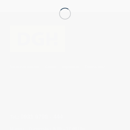
Neukunde werden
Kontakt
Impressum
Datenschutz
0931 9708 - 444
Tel.:
Montag – Donnerstag:
8:00 – 17:00 Uhr