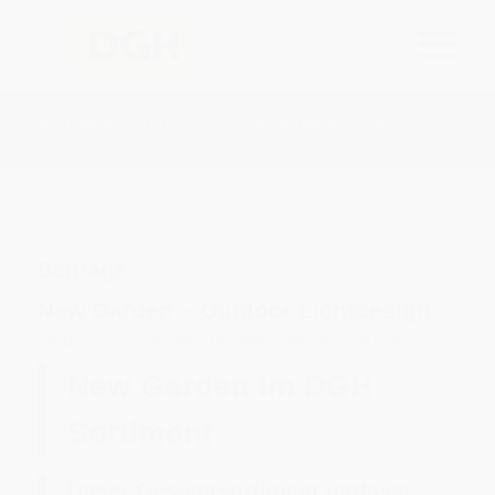
Schlagwortarchiv für: Solar-Gartenspieße
Du bist hier:
Startseite
/
Aktuelles & Trends
/
Solar-Gartenspieße
Beiträge
New Garden – Outdoor Lichtdesign
/
Juli 15, 2025
in
allgemein
,
Hersteller
,
Informationen & News
New Garden im DGH
Sortiment
Unser Gesamtsortiment umfasst