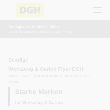
Schlagwortarchiv für: Wera
Du bist hier:
Startseite
/
Aktuelles & Trends
/
Wera
Beiträge
Werkzeug & Garten Flyer DGH
/
August 1, 2025
in
Hersteller
,
Informationen & News
,
Unsere
Beileger
Starke Marken
für Werkzeug & Garten