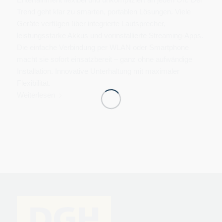
Trend geht klar zu smarten, portablen Lösungen. Viele
Geräte verfügen über integrierte Lautsprecher,
leistungsstarke Akkus und vorinstallierte Streaming-Apps.
Die einfache Verbindung per WLAN oder Smartphone
macht sie sofort einsatzbereit – ganz ohne aufwändige
Installation. Innovative Unterhaltung mit maximaler
Flexibilität.
Weiterlesen