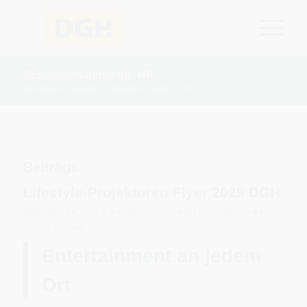
Schlagwortarchiv für: HP
Du bist hier:
Startseite
/
Aktuelles & Trends
/
HP
Beiträge
Lifestyle-Projektoren Flyer 2025 DGH
/
September 24, 2025
in
allgemein
,
Hersteller
,
Informationen & News
,
Unsere Beileger
Entertainment an jedem
Ort