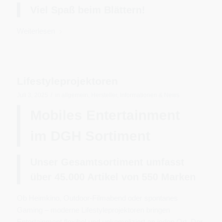
Viel Spaß beim Blättern!
Weiterlesen
Lifestyleprojektoren
/
Juli 3, 2025
in
allgemein
,
Hersteller
,
Informationen & News
Mobiles Entertainment
im DGH Sortiment
Unser Gesamtsortiment umfasst
über 45.000 Artikel von 550
Marken
Ob Heimkino, Outdoor-Filmabend oder spontanes
Gaming – moderne Lifestyleprojektoren bringen
Entertainment flexibel und unkompliziert an jeden Ort. Der